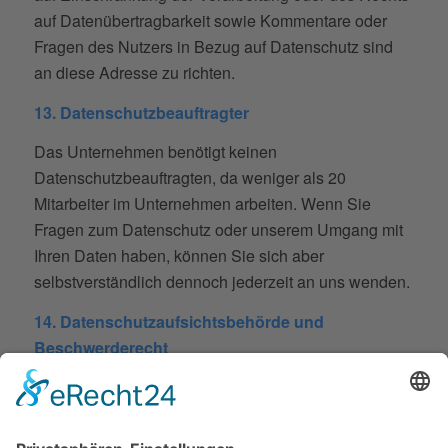
auf Datenübertragbarkeit sowie Kommentare oder
Fragen des Nutzers in Bezug auf Datenschutz sind
an diese Adresse zu richten.
13. Datenschutzbeauftragter
Das Unternehmen benötigt keinen
Datenschutzbeauftragten, da weniger als 20
Mitarbeiter im Unternehmen arbeiten. Wenn Sie
Fragen zum Datenschutz oder unserem Umgang mit
Ihren Daten haben, können Sie sich aber
selbstverständlich dennoch jederzeit an uns wenden.
14. Datenschutzaufsichtsbehörde und
Beschwerderecht
Die für uns zuständige Datenschutzaufsichtsbehörde,
bei der eine Beschwerde über eine Verletzung von
Datenschutzrecht eingereicht werden kann, ist der